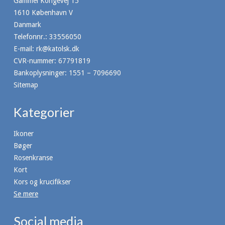
Gammel Kongevej 15
1610 København V
Danmark
Telefonnr.
:
33556050
E-mail
:
rk@katolsk.dk
CVR-nummer
:
67791819
Bankoplysninger
:
1551 – 7096690
Sitemap
Kategorier
Ikoner
Bøger
Rosenkranse
Kort
Kors og krucifikser
Se mere
Social media