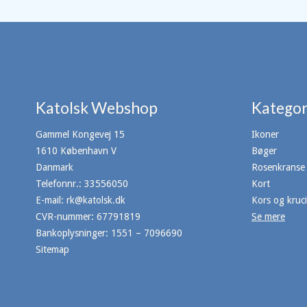
Katolsk Webshop
Kategor
Gammel Kongevej 15
Ikoner
1610 København V
Bøger
Danmark
Rosenkranse
Telefonnr.
:
33556050
Kort
E-mail
:
rk@katolsk.dk
Kors og kruci
CVR-nummer
:
67791819
Se mere
Bankoplysninger
:
1551 – 7096690
Sitemap