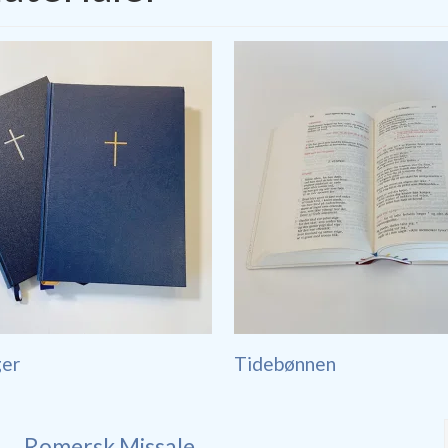
ger
Tidebønnen
Romersk Missale