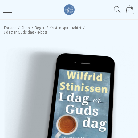
0
Forside
/
Shop
/
Bøger
/
Kristen spiritualitet
/
I dag er Guds dag - e-bog