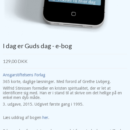
I dag er Guds dag - e-bog
129,00 DKK
Ansgarstiftelsens Forlag
365 korte, daglige læsninger. Med forord af Grethe Livbjerg.
Wilfrid Stinissen formidler en kristen spiritualitet, der er let at
identificere sig med. Han er i stand til at skrive om det hellige på en
enkel men dyb måde.
3. udgave, 2015. Udgivet første gang i 1995.
Læs uddrag af bogen
her
.