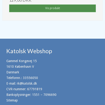
129,00 DKK
Vis produkt
Katolsk Webshop
Gammel Kongevej 15
1610 København V
Danmark
Telefonnr.
:
33556050
E-mail
:
rk@katolsk.dk
CVR-nummer
:
67791819
Bankoplysninger
:
1551 – 7096690
Sitemap