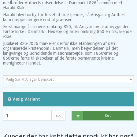
medbroder Autberts udsendelse til Danmark i 826 sammen med
Harald Klak.
Harald blev hurtig fordrevet af sine fjender, så Ansgar og Autbert
kom næppe længere end til grænsen.
Først mange år senere, omkring 850, fik Ansgar lov til at bygge den
første kirke i Danmark i Hedeby og siden omkring 860 en tilsvarende i
Ribe.
Jubilæet 826-2026 markerer derfor ikke etableringen af den
organiserede kristendom i Danmark, men begyndelsen på det
langvarige og udholdende missionsarbejde, som i 850’erne og
860’erne førte til skabelsen af de første permanente kristne
menigheder i landet.
Vælg Sankt Ansgar bønskort
Vælg Variant
stk.
Køb
Kunder der har købt dette produkt har også