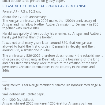
Small double cards printed on glossy paper.
PLEASE NOTICE IDENTICAL PRAYER CARDS IN DANISH.
Format A7 - 7,5 x 10,5 cm.
About the 1200th anniversary:
The Ansgar anniversary in 2026 marks the 1200th anniversary of
Ansgar and his fellow brother Autbert's mission to Denmark in 826
together with Harald Klak.
Harald was quickly driven out by his enemies, so Ansgar and Autbert
hardly got further than the border.
It was not until many years later, around 850, that Ansgar was
allowed to build the first church in Denmark in Hedeby and then,
around 860, a similar one in Ribe.
The anniversary 826-2026 therefore does not mark the establishment
of organised Christianity in Denmark, but the beginning of the long
and persistent missionary work that led to the creation of the first
permanent Christian communities in the country in the 850s and
860s.
_______________________________________________________________________
___
Vælg mellem 3 forskellige forsider til samme lille bønsark med engelsk
tekst.
Små dobbeltark i glittet papir.
Om 1200 års jubilæet:
Ansgar-jubilæet 2026 markerer 1200-året for Ansgars og hans