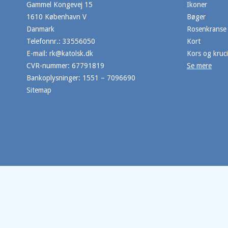
Gammel Kongevej 15
Ikoner
1610 København V
Bøger
Danmark
Rosenkranse
Telefonnr.
:
33556050
Kort
E-mail
:
rk@katolsk.dk
Kors og kruci
CVR-nummer
:
67791819
Se mere
Bankoplysninger
:
1551 – 7096690
Sitemap