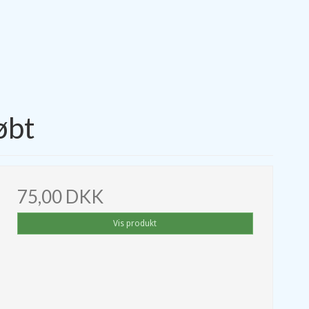
øbt
75,00 DKK
Vis produkt