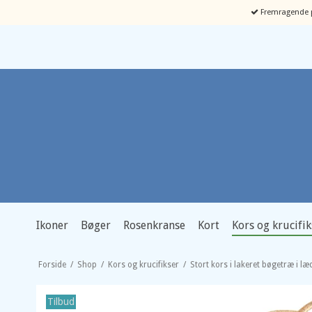
Fremragende p
Ikoner
Bøger
Rosenkranse
Kort
Kors og krucifik
Forside
/
Shop
/
Kors og krucifikser
/
Stort kors i lakeret bøgetræ i l
Tilbud