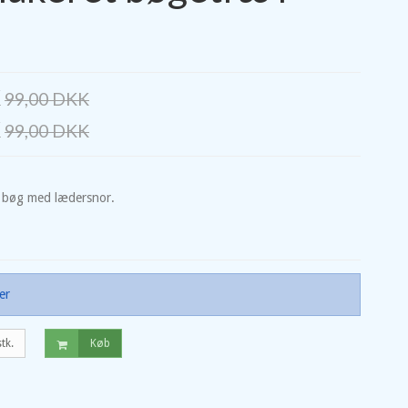
K
99,00 DKK
K
99,00 DKK
et bøg med lædersnor.
er
stk.
Køb