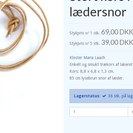
lædersnor
69,00 DK
Stykpris v/ 1 stk.
39,00 DK
Stykpris v/ 5 stk.
Kloster Maria Laach
Enkelt og smukt trækors af laker
Kors: 8,8 x 6,8 x 1,3 cm.
85 cm lysebrun snor af læder.
Lagerstatus:
36
stk.
på lag