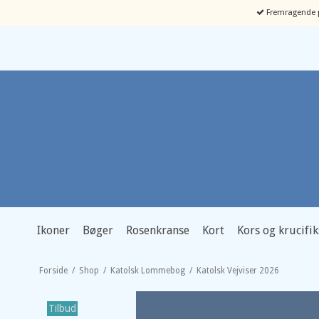
Fremragende p
Ikoner
Bøger
Rosenkranse
Kort
Kors og krucifik
Forside
/
Shop
/
Katolsk Lommebog
/
Katolsk Vejviser 2026
Tilbud