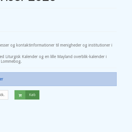
esser og kontaktinformationer til menigheder og institutioner i
d Liturgisk Kalender og en lille Mayland overblik-kalender i
sk Lommebog.
er
stk.
Køb