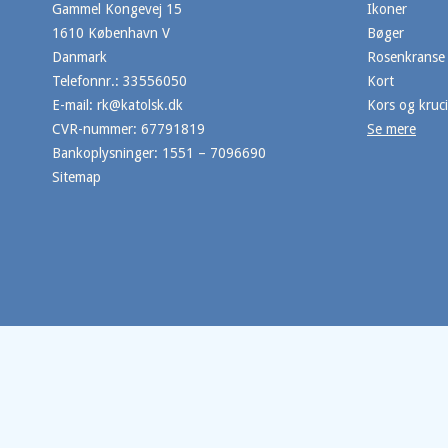
Gammel Kongevej 15
Ikoner
1610 København V
Bøger
Danmark
Rosenkranse
Telefonnr.
:
33556050
Kort
E-mail
:
rk@katolsk.dk
Kors og kruci
CVR-nummer
:
67791819
Se mere
Bankoplysninger
:
1551 – 7096690
Sitemap