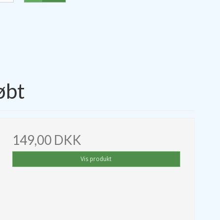
øbt
149,00 DKK
Vis produkt