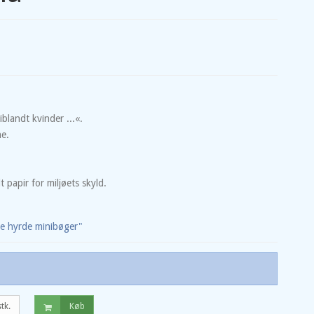
blandt kvinder ...«.
he.
papir for miljøets skyld.
de hyrde minibøger"
stk.
Køb