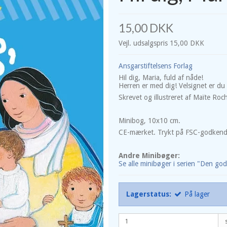
15,00 DKK
Vejl. udsalgspris 15,00 DKK
Ansgarstiftelsens Forlag
Hil dig, Maria, fuld af nåde!
Herren er med dig! Velsignet er du i
Skrevet og illustreret af Maïte Roc
Minibog, 10x10 cm.
CE-mærket. Trykt på FSC-godkendt 
Andre Minibøger:
Se alle minibøger i serien "Den go
Lagerstatus:
På lager