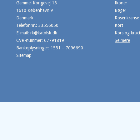
Gammel Kongevej 15
Ikoner
1610 København V
Bøger
Danmark
Rosenkranse
Telefonnr.
:
33556050
Kort
E-mail
:
rk@katolsk.dk
Kors og kruci
CVR-nummer
:
67791819
Se mere
Bankoplysninger
:
1551 – 7096690
Sitemap